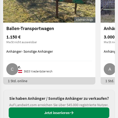
Kleinanzeige
Ballen-Transportwagen
Anhäng
1.150 €
3.000 €
MwSt nicht ausweisbar
MwSt nich
Anhänger- Sonstige Anhänger
Anhänger
C.
A
3683 Niederösterreich
1 Std. online
1 Std. o
Sie haben Anhänger / Sonstige Anhänger zu verkaufen?
Auf Landwirt.com erreichen Sie über 545.000 registrierte Nutzer.
Jetzt inserieren