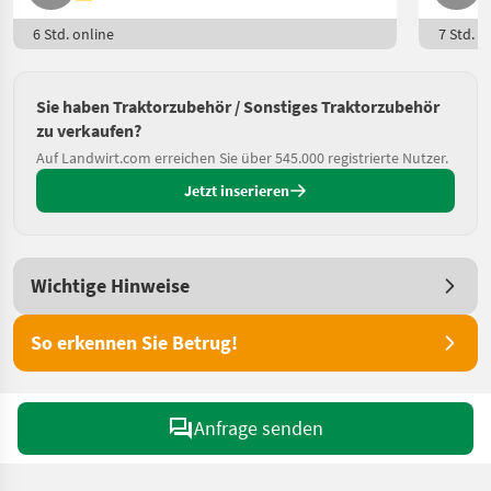
6 Std. online
7 Std. o
Sie haben Traktorzubehör / Sonstiges Traktorzubehör
zu verkaufen?
Auf Landwirt.com erreichen Sie über 545.000 registrierte Nutzer.
Jetzt inserieren
Wichtige Hinweise
So erkennen Sie Betrug!
Anfrage senden