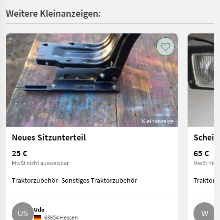
Weitere Kleinanzeigen:
Kleinanzeige
Neues Sitzunterteil
Schein
25 €
65 €
MwSt nicht ausweisbar
MwSt nich
Traktorzubehör- Sonstiges Traktorzubehör
Traktorz
Udo
W
63654 Hessen