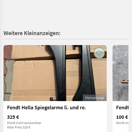
Weitere Kleinanzeigen:
Kleinanzeige
Fendt Hella Spiegelarme li. und re.
Fendt 
325 €
100 €
MwSt nicht ausweisbar
MwSt nich
Alter Preis 320 €