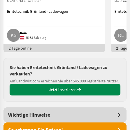
MwSt nicht ausweisbar
MwSt nich
Erntetechnik Grünland- Ladewagen
Erntetec
Koia
R
5163 Salzburg
2 Tage online
2 Tage o
Sie haben Erntetechnik Grünland / Ladewagen zu
verkaufen?
Auf Landwirt.com erreichen Sie über 545.000 registrierte Nutzer.
Jetzt inserieren
Wichtige Hinweise
So erkennen Sie Betrug!