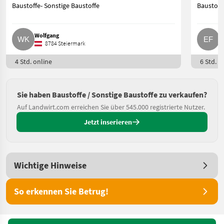
Baustoffe- Sonstige Baustoffe
Baustoff
Wolfgang
E
8784 Steiermark
4 Std. online
6 Std. o
Sie haben Baustoffe / Sonstige Baustoffe zu verkaufen?
Auf Landwirt.com erreichen Sie über 545.000 registrierte Nutzer.
Jetzt inserieren
Wichtige Hinweise
So erkennen Sie Betrug!