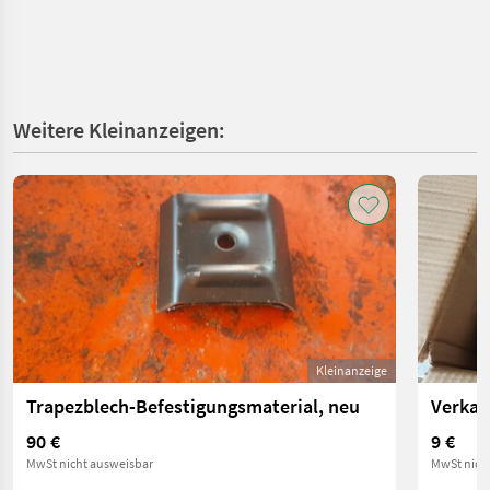
Weitere Kleinanzeigen:
Kleinanzeige
Trapezblech-Befestigungsmaterial, neu
Verkau
90 €
9 €
MwSt nicht ausweisbar
MwSt nich