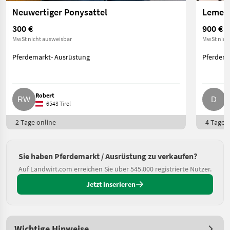
Neuwertiger Ponysattel
300 €
900 €
MwSt nicht ausweisbar
MwSt nich
Pferdemarkt- Ausrüstung
Pferdema
Robert
D
6543 Tirol
2 Tage online
4 Tage o
Sie haben Pferdemarkt / Ausrüstung zu verkaufen?
Auf Landwirt.com erreichen Sie über 545.000 registrierte Nutzer.
Jetzt inserieren
Wichtige Hinweise