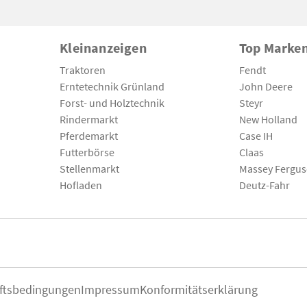
Kleinanzeigen
Top Marke
Traktoren
Fendt
Erntetechnik Grünland
John Deere
Forst- und Holztechnik
Steyr
Rindermarkt
New Holland
Pferdemarkt
Case IH
Futterbörse
Claas
Stellenmarkt
Massey Fergu
Hofladen
Deutz-Fahr
ftsbedingungen
Impressum
Konformitätserklärung