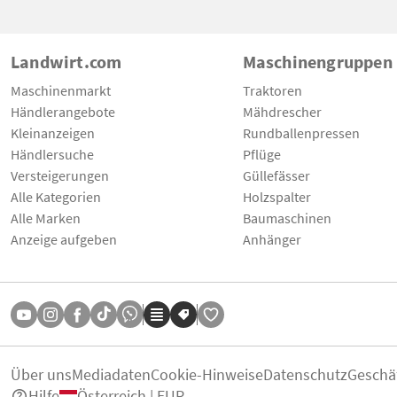
Landwirt.com
Maschinengruppen
Maschinenmarkt
Traktoren
Händlerangebote
Mähdrescher
Kleinanzeigen
Rundballenpressen
Händlersuche
Pflüge
Versteigerungen
Güllefässer
Alle Kategorien
Holzspalter
Alle Marken
Baumaschinen
Anzeige aufgeben
Anhänger
Über uns
Mediadaten
Cookie-Hinweise
Datenschutz
Geschä
Hilfe
Österreich | EUR