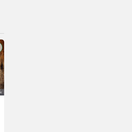
ge
Bauernhof im Waldviertel zu kaufen gesucht
Preis auf Anfrage
Realitäten/Immobilien- Bauernhöfe