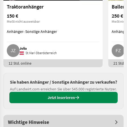
Traktoranhänger
Ballen
150 €
250 €
MwSt nicht ausweisbar
MwSt nich
Anhänger- Sonstige Anhänger
Anhänger
Julia
F
St.Mari Oberösterreich
12 Std. online
21 Std. 
Sie haben Anhänger / Sonstige Anhänger zu verkaufen?
Auf Landwirt.com erreichen Sie über 545.000 registrierte Nutzer.
Jetzt inserieren
Wichtige Hinweise