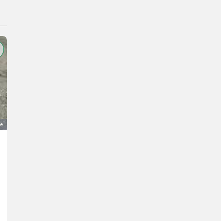
ge
Grünlandmaschinen aus Kleinlandwirtschaft abzugeb
Preis auf Anfrage
Erntetechnik Grünland- Sonstige Maschinen Erntetechnik Grünland
J.
5261 Oberösterreich