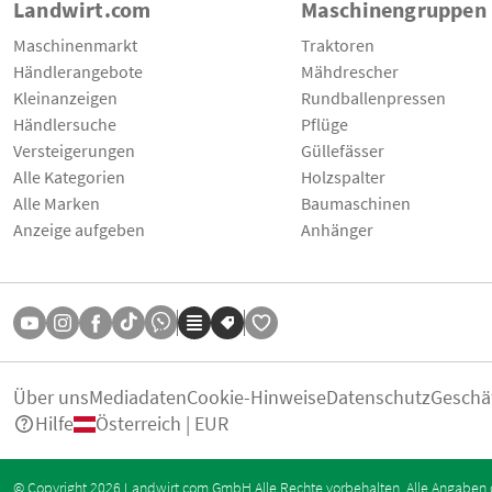
Landwirt.com
Maschinengruppen
Maschinenmarkt
Traktoren
Händlerangebote
Mähdrescher
Kleinanzeigen
Rundballenpressen
Händlersuche
Pflüge
Versteigerungen
Güllefässer
Alle Kategorien
Holzspalter
Alle Marken
Baumaschinen
Anzeige aufgeben
Anhänger
Über uns
Mediadaten
Cookie-Hinweise
Datenschutz
Geschä
Hilfe
Österreich | EUR
© Copyright 2026 Landwirt.com GmbH Alle Rechte vorbehalten. Alle Angaben 