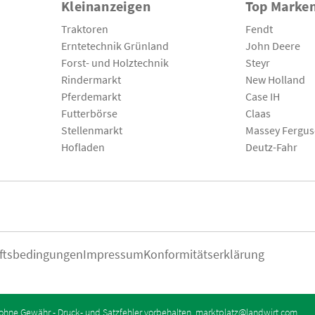
Kleinanzeigen
Top Marke
Traktoren
Fendt
Erntetechnik Grünland
John Deere
Forst- und Holztechnik
Steyr
Rindermarkt
New Holland
Pferdemarkt
Case IH
Futterbörse
Claas
Stellenmarkt
Massey Fergu
Hofladen
Deutz-Fahr
ftsbedingungen
Impressum
Konformitätserklärung
ohne Gewähr - Druck- und Satzfehler vorbehalten.
marktplatz@landwirt.com