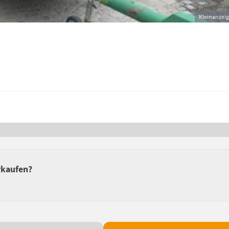
Kleinanzei
rkaufen?