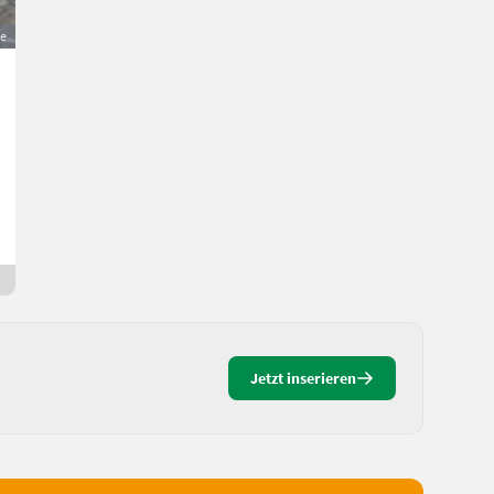
ge
Stihl SR 400 Sprühgerät, Rückenspritze
150 €
MwSt nicht ausweisbar
Weinbau- Sonstige Weinbaugeräte
Alexander
3123 Niederösterreich
Seit gestern
Jetzt inserieren