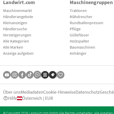
Landwirt.com
Maschinengruppen
Maschinenmarkt
Traktoren
Händlerangebote
Mähdrescher
Kleinanzeigen
Rundballenpressen
Händlersuche
Pflüge
Versteigerungen
Güllefässer
Alle Kategorien
Holzspalter
Alle Marken
Baumaschinen
Anzeige aufgeben
Anhänger
Über uns
Mediadaten
Cookie-Hinweise
Datenschutz
Geschä
Hilfe
Österreich | EUR
© Copyright 2026 Landwirt.com GmbH Alle Rechte vorbehalten. Alle Angaben 