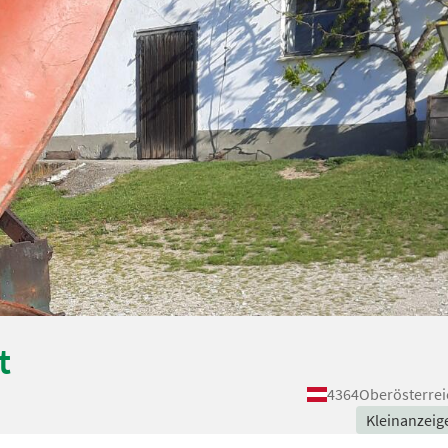
t
4364
Oberösterrei
Kleinanzeig