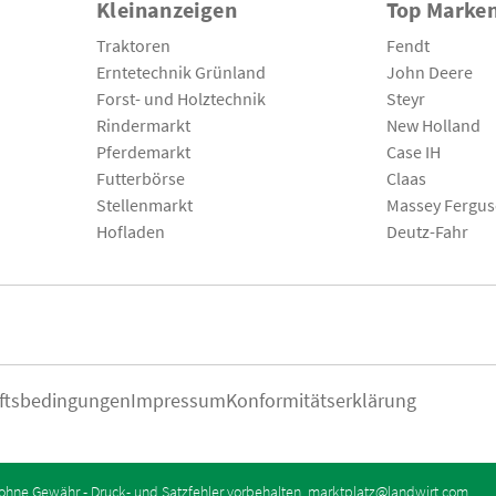
Kleinanzeigen
Top Marke
Traktoren
Fendt
Erntetechnik Grünland
John Deere
Forst- und Holztechnik
Steyr
Rindermarkt
New Holland
Pferdemarkt
Case IH
Futterbörse
Claas
Stellenmarkt
Massey Fergu
Hofladen
Deutz-Fahr
ftsbedingungen
Impressum
Konformitätserklärung
ohne Gewähr - Druck- und Satzfehler vorbehalten.
marktplatz@landwirt.com