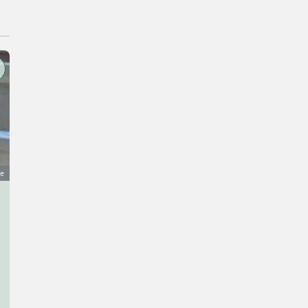
ge
Gebläse
280 €
MwSt nicht ausweisbar
Förderanlagen- Gebläse
Wolfgang
9854 Kärnten