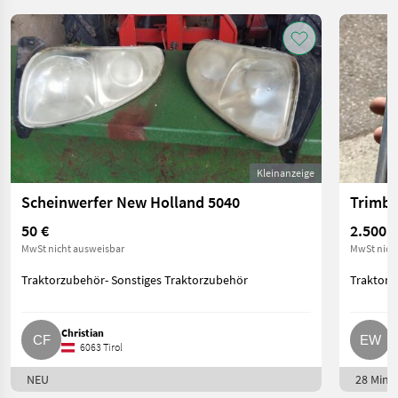
Kleinanzeige
Scheinwerfer New Holland 5040
Trimbl
50 €
2.500 €
MwSt nicht ausweisbar
MwSt nich
Traktorzubehör- Sonstiges Traktorzubehör
Traktorz
Christian
E
6063 Tirol
NEU
28 Min. 