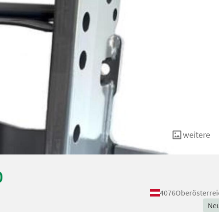
weitere
0
4076
Oberösterrei
Ne