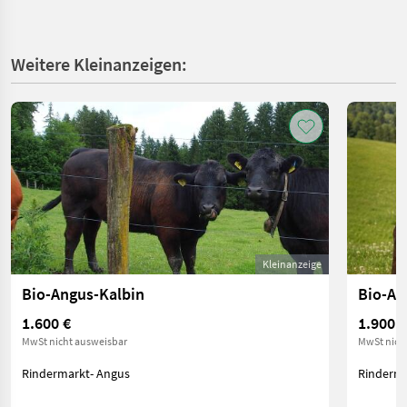
Weitere Kleinanzeigen:
Kleinanzeige
Bio-Angus-Kalbin
1.600 €
1.900 €
MwSt nicht ausweisbar
MwSt nich
Rindermarkt- Angus
Rinderma