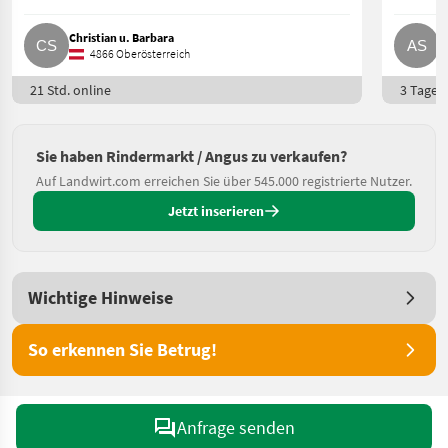
Christian u. Barbara
A
4866 Oberösterreich
21 Std. online
3 Tage o
Sie haben Rindermarkt / Angus zu verkaufen?
Auf Landwirt.com erreichen Sie über 545.000 registrierte Nutzer.
Jetzt inserieren
Wichtige Hinweise
So erkennen Sie Betrug!
Anfrage senden