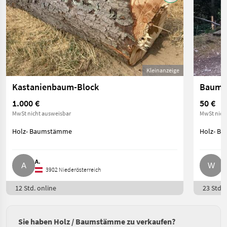
Kleinanzeige
Kastanienbaum-Block
Baums
1.000 €
50 €
MwSt nicht ausweisbar
MwSt nich
Holz- Baumstämme
Holz- B
A.
W
3902 Niederösterreich
12 Std. online
23 Std. 
Sie haben Holz / Baumstämme zu verkaufen?