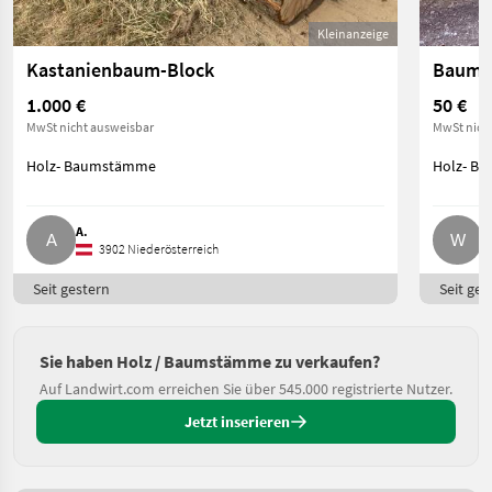
Kleinanzeige
Kastanienbaum-Block
Baums
1.000 €
50 €
MwSt nicht ausweisbar
MwSt nich
Holz- Baumstämme
Holz- B
A.
W
3902 Niederösterreich
Seit gestern
Seit ges
Sie haben Holz / Baumstämme zu verkaufen?
Auf Landwirt.com erreichen Sie über 545.000 registrierte Nutzer.
Jetzt inserieren