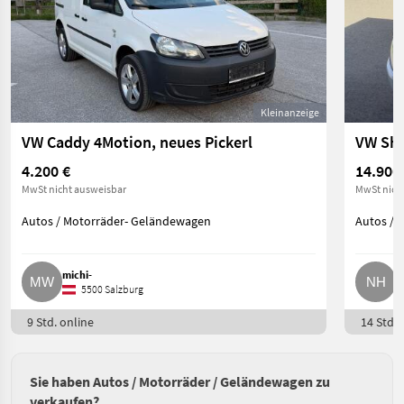
Kleinanzeige
VW Caddy 4Motion, neues Pickerl
VW Sha
4.200 €
14.900
MwSt nicht ausweisbar
MwSt nich
Autos / Motorräder- Geländewagen
Autos / 
michi-
N
5500 Salzburg
9 Std. online
14 Std. 
Sie haben Autos / Motorräder / Geländewagen zu
verkaufen?