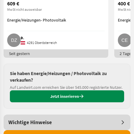
609 €
400 €
MwSt nicht ausweisbar
MwSt nich
Energie/Heizungen- Photovoltaik
Energie/
D.
C
4291 Oberösterreich
Seit gestern
2 Tage o
Sie haben Energie/Heizungen / Photovoltaik zu
verkaufen?
Auf Landwirt.com erreichen Sie über 545.000 registrierte Nutzer.
Jetzt inserieren
Wichtige Hinweise