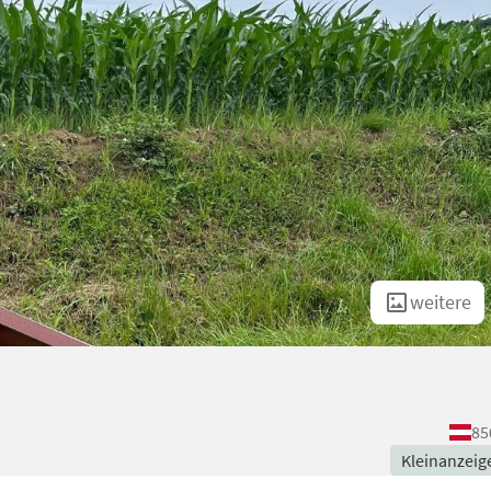
weitere
85
Kleinanzeig