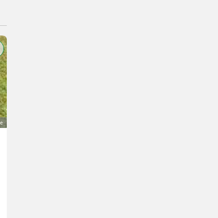
ge
Suche gebrauchte Rotadairon RX 300 Umkehrfräse
Preis auf Anfrage
Bodenbearbeitung- Sonstige Bodenbearbeitungsgeräte
Jozef
900 42