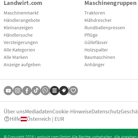
Landwirt.com
Maschinengruppen
Maschinenmarkt
Traktoren
Händlerangebote
Mähdrescher
Kleinanzeigen
Rundballenpressen
Händlersuche
Pflüge
Versteigerungen
Güllefässer
Alle Kategorien
Holzspalter
Alle Marken
Baumaschinen
Anzeige aufgeben
Anhänger
Über uns
Mediadaten
Cookie-Hinweise
Datenschutz
Geschä
Hilfe
Österreich | EUR
© Copyright 2026 Landwirt.com GmbH Alle Rechte vorbehalten. Alle Angaben 