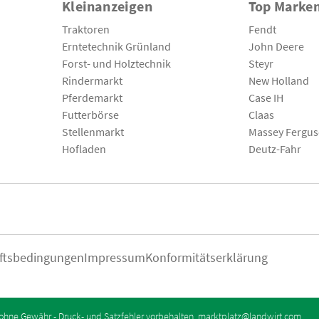
Kleinanzeigen
Top Marke
Traktoren
Fendt
Erntetechnik Grünland
John Deere
Forst- und Holztechnik
Steyr
Rindermarkt
New Holland
Pferdemarkt
Case IH
Futterbörse
Claas
Stellenmarkt
Massey Fergu
Hofladen
Deutz-Fahr
ftsbedingungen
Impressum
Konformitätserklärung
ohne Gewähr - Druck- und Satzfehler vorbehalten.
marktplatz@landwirt.com