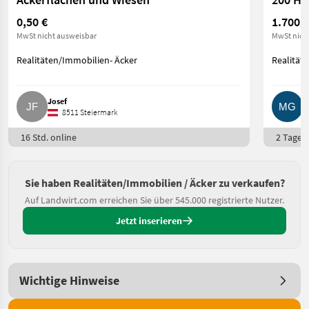
0,50 €
1.700.
MwSt nicht ausweisbar
MwSt nich
Realitäten/Immobilien- Äcker
Realität
Josef
M
8511 Steiermark
16 Std. online
2 Tage o
Sie haben Realitäten/Immobilien / Äcker zu verkaufen?
Auf Landwirt.com erreichen Sie über 545.000 registrierte Nutzer.
Jetzt inserieren
Wichtige Hinweise