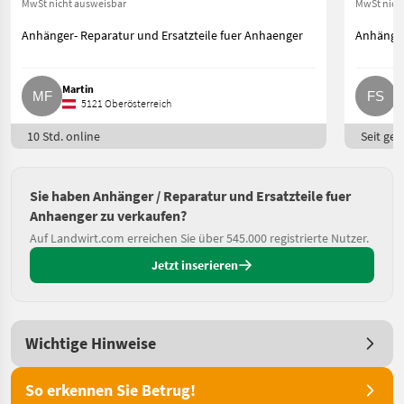
MwSt nicht ausweisbar
MwSt nich
Anhänger- Reparatur und Ersatzteile fuer Anhaenger
Anhänger
Martin
F
5121 Oberösterreich
10 Std. online
Seit ges
Sie haben Anhänger / Reparatur und Ersatzteile fuer
Anhaenger zu verkaufen?
Auf Landwirt.com erreichen Sie über 545.000 registrierte Nutzer.
Jetzt inserieren
Wichtige Hinweise
So erkennen Sie Betrug!