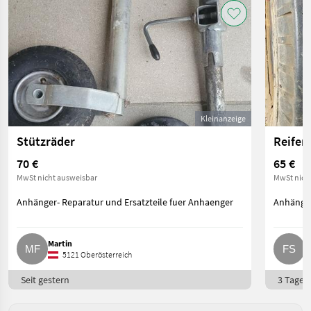
Kleinanzeige
Stützräder
Reifen
70 €
65 €
MwSt nicht ausweisbar
MwSt nich
Anhänger- Reparatur und Ersatzteile fuer Anhaenger
Anhänger
Martin
F
5121 Oberösterreich
Seit gestern
3 Tage o