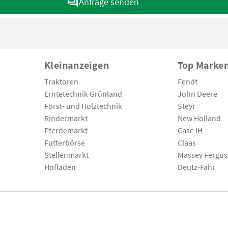
Anfrage senden
Kleinanzeigen
Top Marke
Traktoren
Fendt
Erntetechnik Grünland
John Deere
Forst- und Holztechnik
Steyr
Rindermarkt
New Holland
Pferdemarkt
Case IH
Futterbörse
Claas
Stellenmarkt
Massey Fergu
Hofladen
Deutz-Fahr