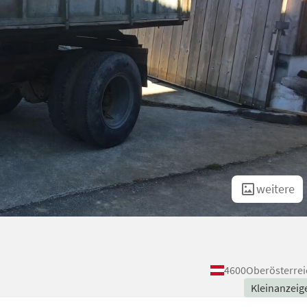
weitere
4600
Oberösterrei
Kleinanzeig