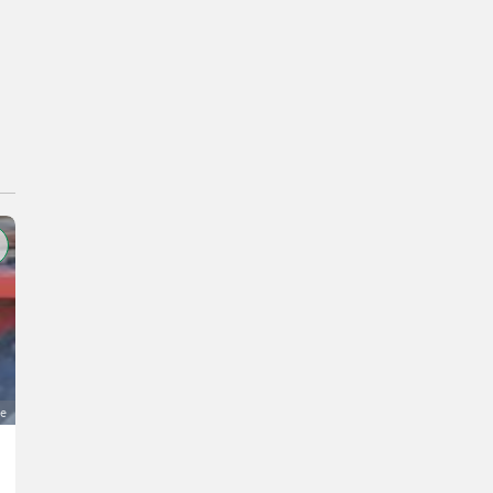
ge
Fliegl TMK 140
21.900 €
MwSt nicht ausweisbar