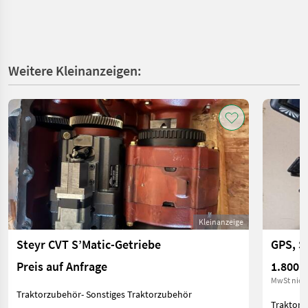
Weitere Kleinanzeigen:
Kleinanzeige
Steyr CVT S’Matic-Getriebe
GPS, S
Preis auf Anfrage
1.800 €
MwSt nich
Traktorzubehör- Sonstiges Traktorzubehör
Traktorz