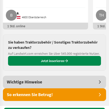
B.
T
4600 Oberösterreich
1 Std. online
1 Std. o
Sie haben Traktorzubehör / Sonstiges Traktorzubehör
zu verkaufen?
Auf Landwirt.com erreichen Sie über 545.000 registrierte Nutzer.
Jetzt inserieren
Wichtige Hinweise
So erkennen Sie Betrug!