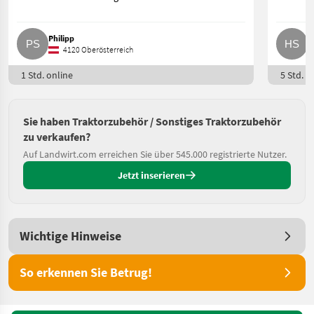
Philipp
H
4120 Oberösterreich
1 Std. online
5 Std. o
Sie haben Traktorzubehör / Sonstiges Traktorzubehör
zu verkaufen?
Auf Landwirt.com erreichen Sie über 545.000 registrierte Nutzer.
Jetzt inserieren
Wichtige Hinweise
So erkennen Sie Betrug!