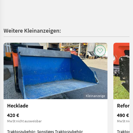
Weitere Kleinanzeigen:
Kleinanzeige
Hecklade
Reform
420 €
490 €
MwSt nicht ausweisbar
MwSt nich
Traktorzubehör- Sonstiges Traktorzubehör
Traktorz