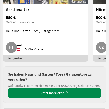
Kleinanzeige
Sektionaltor
Hörma
550 €
500 €
MwSt nicht ausweisbar
MwSt nich
Haus und Garten- Tore / Garagentore
Haus und
Fuxl
C
4154 Oberösterreich
Seit gestern
Seit ges
Sie haben Haus und Garten / Tore / Garagentore zu
verkaufen?
Auf Landwirt.com erreichen Sie über 545.000 registrierte Nutzer.
Jetzt inserieren