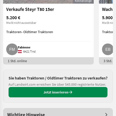
Kleinanzeige
Verkaufe Steyr T80 15er
Wachal
5.200 €
5.900 €
MwSt nicht ausweisbar
MwSt nich
Traktoren- Oldtimer Traktoren
Traktore
Fabienne
E
6421 Tirol
1 Std. online
3 Std. o
Sie haben Traktoren / Oldtimer Traktoren zu verkaufen?
Auf Landwirt.com erreichen Sie über 545.000 registrierte Nutzer.
Jetzt inserieren
Wichtige Hinweise