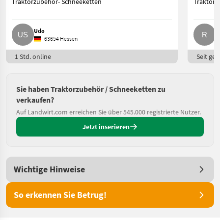
Traktorzubehör- Schneeketten
Traktorz
Udo
R
63654 Hessen
1 Std. online
Seit ges
Sie haben Traktorzubehör / Schneeketten zu
verkaufen?
Auf Landwirt.com erreichen Sie über 545.000 registrierte Nutzer.
Jetzt inserieren
Wichtige Hinweise
So erkennen Sie Betrug!