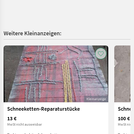
Weitere Kleinanzeigen:
Kleinanzeige
Schneeketten-Reparaturstücke
Schnee
13 €
100 €
MwSt nicht ausweisbar
MwSt nich