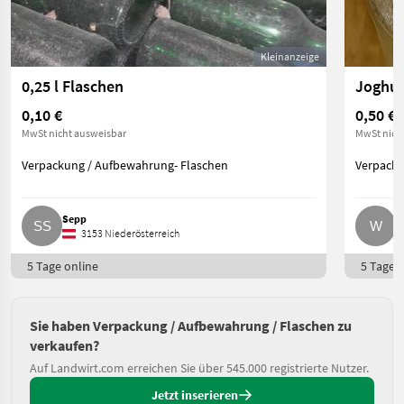
Kleinanzeige
0,25 l Flaschen
0,10 €
0,50 €
P
MwSt nicht ausweisbar
MwSt nich
Verpackung / Aufbewahrung- Flaschen
Verpacku
Sepp
W
3153 Niederösterreich
5 Tage online
5 Tage o
Sie haben Verpackung / Aufbewahrung / Flaschen zu
verkaufen?
Auf Landwirt.com erreichen Sie über 545.000 registrierte Nutzer.
Jetzt inserieren