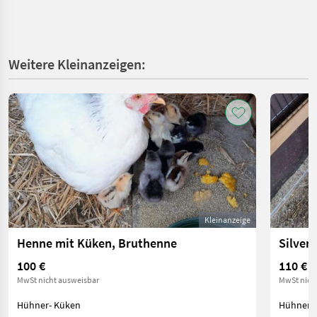
Weitere Kleinanzeigen:
Kleinanzeige
Henne mit Küken, Bruthenne
100 €
110 €
MwSt nicht ausweisbar
MwSt nich
Hühner- Küken
Hühner-