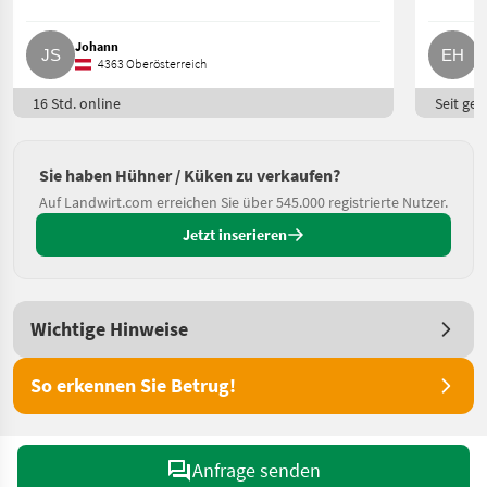
Johann
E
4363 Oberösterreich
16 Std. online
Seit ges
Sie haben Hühner / Küken zu verkaufen?
Auf Landwirt.com erreichen Sie über 545.000 registrierte Nutzer.
Jetzt inserieren
Wichtige Hinweise
So erkennen Sie Betrug!
Anfrage senden