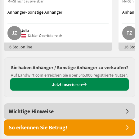
MwSt nicht ausweisbar
MwSt nich
Anhänger- Sonstige Anhänger
Anhänger
Julia
F
St.Mari Oberösterreich
6 Std. online
16 Std. 
Sie haben Anhänger / Sonstige Anhänger zu verkaufen?
Auf Landwirt.com erreichen Sie über 545.000 registrierte Nutzer.
Jetzt inserieren
Wichtige Hinweise
So erkennen Sie Betrug!