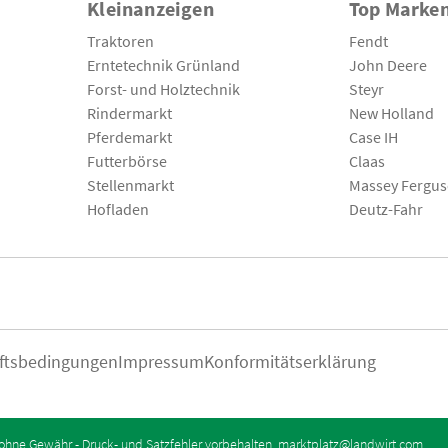
Kleinanzeigen
Top Marke
Traktoren
Fendt
Erntetechnik Grünland
John Deere
Forst- und Holztechnik
Steyr
Rindermarkt
New Holland
Pferdemarkt
Case IH
Futterbörse
Claas
Stellenmarkt
Massey Fergu
Hofladen
Deutz-Fahr
ftsbedingungen
Impressum
Konformitätserklärung
ohne Gewähr - Druck- und Satzfehler vorbehalten.
marktplatz@landwirt.com