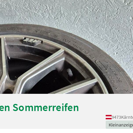
euen Sommerreifen
9473
Kärnt
Kleinanzeig