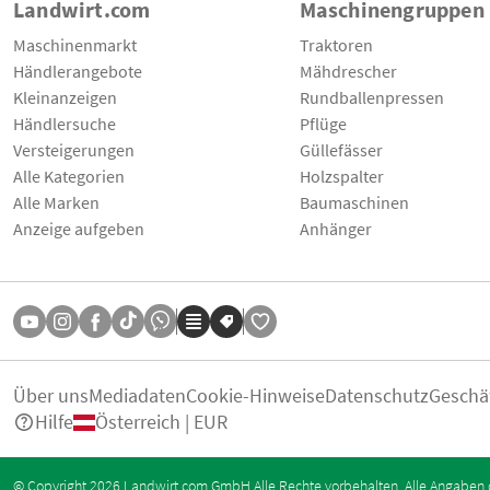
Landwirt.com
Maschinengruppen
Maschinenmarkt
Traktoren
Händlerangebote
Mähdrescher
Kleinanzeigen
Rundballenpressen
Händlersuche
Pflüge
Versteigerungen
Güllefässer
Alle Kategorien
Holzspalter
Alle Marken
Baumaschinen
Anzeige aufgeben
Anhänger
Über uns
Mediadaten
Cookie-Hinweise
Datenschutz
Geschä
Hilfe
Österreich | EUR
© Copyright 2026 Landwirt.com GmbH Alle Rechte vorbehalten. Alle Angaben 