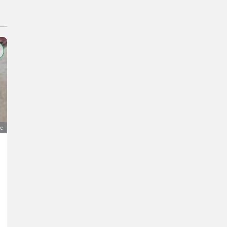
ge
Defa el. Heizung, Standheizung
105 €
MwSt nicht ausweisbar
Autos / Motorräder- Auto-Zubehör/Autoteile
Simon
82487 Bayern