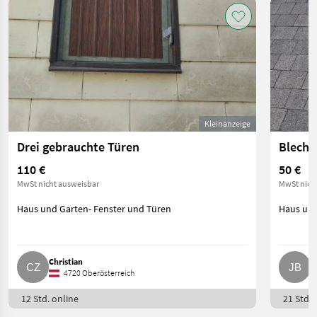
Kleinanzeige
Drei gebrauchte Türen
Blecht
110 €
50 €
MwSt nicht ausweisbar
MwSt nich
Haus und Garten- Fenster und Türen
Haus und
Christian
J
4720 Oberösterreich
12 Std. online
21 Std. 