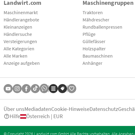
Landwirt.com
Maschinengruppen
Maschinenmarkt
Traktoren
Händlerangebote
Mähdrescher
Kleinanzeigen
Rundballenpressen
Händlersuche
Pflüge
Versteigerungen
Güllefässer
Alle Kategorien
Holzspalter
Alle Marken
Baumaschinen
Anzeige aufgeben
Anhänger
Über uns
Mediadaten
Cookie-Hinweise
Datenschutz
Geschä
Hilfe
Österreich | EUR
© Copyright 2026 Landwirt.com GmbH Alle Rechte vorbehalten. Alle Angaben 