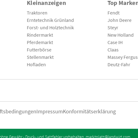
Kleinanzeigen
Top Marke
Traktoren
Fendt
Erntetechnik Grünland
John Deere
Forst- und Holztechnik
Steyr
Rindermarkt
New Holland
Pferdemarkt
Case IH
Futterbörse
Claas
Stellenmarkt
Massey Fergu
Hofladen
Deutz-Fahr
ftsbedingungen
Impressum
Konformitätserklärung
ohne Gewähr - Druck- und Satzfehler vorbehalten.
marktplatz@landwirt.com