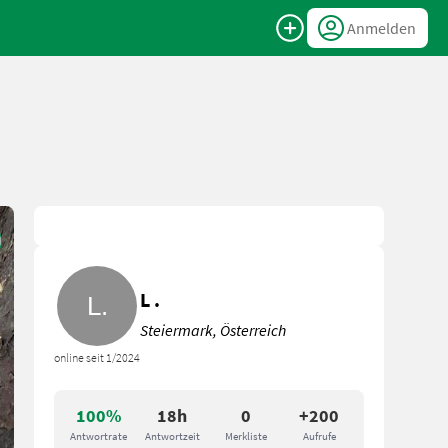
Anmelden
L .
Steiermark, Österreich
online seit 1/2024
100%
18h
0
+200
Antwortrate
Antwortzeit
Merkliste
Aufrufe