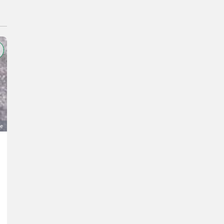
ge
Dachziegel Bogen Maxifalzziegel
150 €
MwSt nicht ausweisbar
Baustoffe- Dachplatten / Dachziegel
Andreas
5201 Salzburg