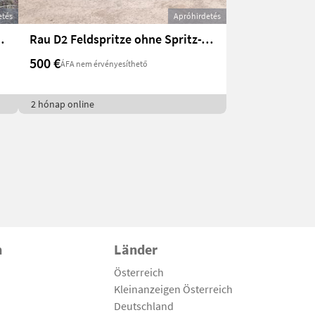
etés
Apróhirdetés
rchfahren, Schmotzer
Rau D2 Feldspritze ohne Spritz-TÜV
500 €
ÁFA nem érvényesíthető
2 hónap online
n
Länder
Österreich
Kleinanzeigen Österreich
Deutschland