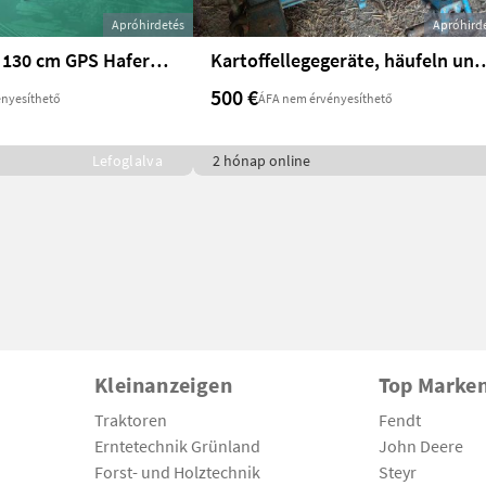
Apróhirdetés
Apróhird
20 Siloballen 130 cm GPS Haferweiten Erbsen
Kartoffellegegeräte, häufeln und du
500 €
nyesíthető
ÁFA nem érvényesíthető
Lefoglalva
2 hónap online
Kleinanzeigen
Top Marke
Traktoren
Fendt
Erntetechnik Grünland
John Deere
Forst- und Holztechnik
Steyr