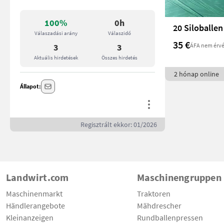
100%
0h
Válaszadási arány
Válaszidő
35 €
ÁFA nem érvé
3
3
Aktuális hirdetések
Összes hirdetés
2 hónap online
Állapot:
Regisztrált ekkor: 01/2026
Landwirt.com
Maschinengruppen
Maschinenmarkt
Traktoren
Händlerangebote
Mähdrescher
Kleinanzeigen
Rundballenpressen