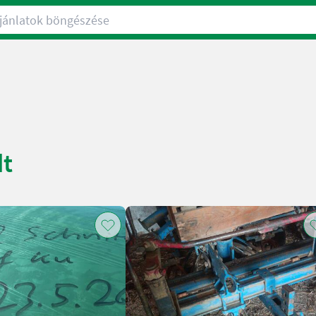
nlatok böngészése
dt