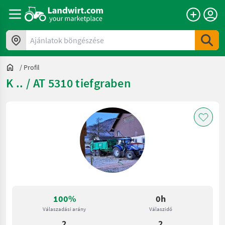
Ajánlatok böngészése
/
Profil
K .. / AT 5310 tiefgraben
100%
0h
Válaszadási arány
Válaszidő
2
2