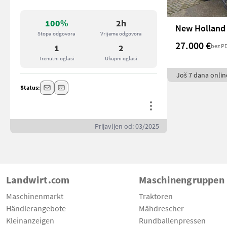
100%
2h
New Holland 
Stopa odgovora
Vrijeme odgovora
27.000 €
bez P
1
2
Trenutni oglasi
Ukupni oglasi
Još 7 dana onlin
Status:
Prijavljen od: 03/2025
Landwirt.com
Maschinengruppen
Maschinenmarkt
Traktoren
Händlerangebote
Mähdrescher
Kleinanzeigen
Rundballenpressen