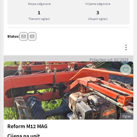
Stopa odgovora
Vrijeme odgovora
1
3
Trenutni oglasi
Ukupni oglasi
Status:
Prijavljen od: 02/2025
Oglas
Reform M12 MAG
Cijena na upit