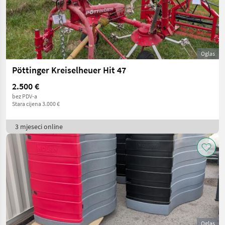
Oglas
Pöttinger Kreiselheuer Hit 47
2.500 €
bez PDV-a
Stara cijena 3.000 €
3 mjeseci online
Oglas