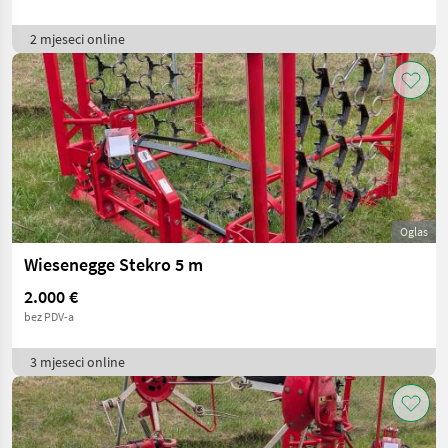
2 mjeseci online
Oglas
Wiesenegge Stekro 5 m
2.000 €
bez PDV-a
3 mjeseci online