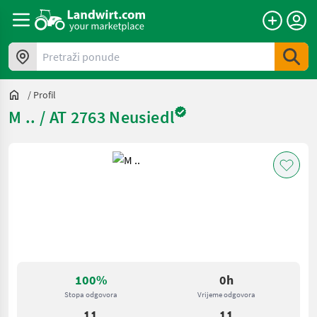
Pretraži ponude
/
Profil
M .. / AT 2763 Neusiedl
100%
0h
Stopa odgovora
Vrijeme odgovora
11
11