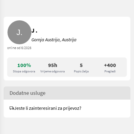
J .
Gornja Austrija, Austrija
online od 6/2026
100%
95h
5
+400
Stopa odgovora
Vrijeme odgovora
Popis želja
Pregledi
Dodatne usluge
Jeste li zainteresirani za prijevoz?