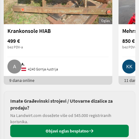
Oglas
Krankonsole HIAB
499 €
850 €
bez PDV-a
bez PDV-a
A.
K
4240 Gornja Austrija
9 dana online
11 dana 
Imate Građevinski strojevi / Utovarne dizalice za
prodaju?
Na Landwirt.com dosežete više od 545.000 registriranih
korisnika.
Objavi oglas besplatno