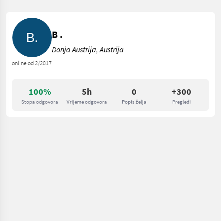
B .
Donja Austrija, Austrija
online od 2/2017
100%
5h
0
+300
Stopa odgovora
Vrijeme odgovora
Popis želja
Pregledi