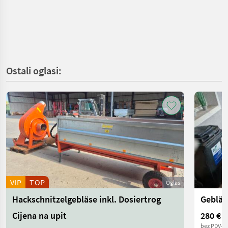
Ostali oglasi:
VIP
TOP
Oglas
Hackschnitzelgebläse inkl. Dosiertrog
Gebläs
Cijena na upit
280 €
bez PDV-a