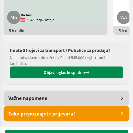
Michael
W
3042 Donja Austrija
5 h online
5 h onli
Imate Strojevi za transport / Puhalice za prodaju?
Na Landwirt.com dosežete više od 545.000 registriranih
korisnika.
Objavi oglas besplatno
Važne napomene
Tako prepoznajete prijevaru!