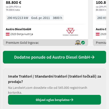
88.800 €
100.80
sa 20% PDV-a
sa 20% PDV
74.000 € neto
84.000 € net
290 KS/213 kW
God. pr. 2011
3800 h
260 KS/
Austro Diesel GmbH
Austro Di
2320 Donja Austrija
2320 Do
Premium Gold trgovac
Premium 
Dodatne ponude od Austro Diesel GmbH
Imate Traktori / Standardni traktori (traktori točkaši) za
prodaju?
Na Landwirt.com dosežete više od 545.000 registriranih
korisnika.
Objavi oglas besplatno