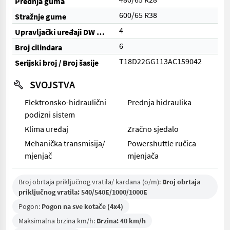
Prednja guma
600/65 R38
Stražnje gume
4
Upravljački uređaji DW (ukupno)
6
Broj cilindara
T18D22GG113AC159042
Serijski broj / Broj šasije
SVOJSTVA
Elektronsko-hidraulični
Prednja hidraulika
podizni sistem
Klima uređaj
Zračno sjedalo
Mehanička transmisija/
Powershuttle ručica
mjenjač
mjenjača
Broj obrtaja priključnog vratila/ kardana (o/m):
Broj obrtaja
priključnog vratila: 540/540E/1000/1000E
Pogon:
Pogon na sve kotače (4x4)
Maksimalna brzina km/h:
Brzina: 40 km/h