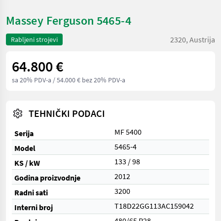
Massey Ferguson 5465-4
2320, Austrija
Rabljeni strojevi
64.800 €
sa 20% PDV-a
/ 54.000 € bez 20% PDV-a
TEHNIČKI PODACI
MF 5400
Serija
5465-4
Model
133 / 98
KS / kW
2012
Godina proizvodnje
3200
Radni sati
T18D22GG113AC159042
Interni broj
480/65 R28