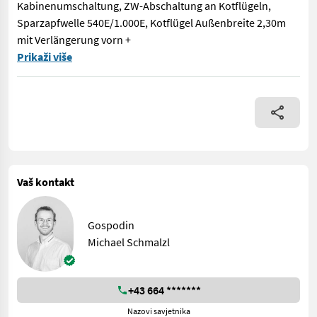
Kabinenumschaltung, ZW-Abschaltung an Kotflügeln,
Sparzapfwelle 540E/1.000E, Kotflügel Außenbreite 2,30m
mit Verlängerung vorn +
Gebrauchttraktor MF 5465-4 Modell: Privilege Plus MF5465 120/
Prikaži više
Vaš kontakt
Gospodin
Michael Schmalzl
+43 664 *******
Nazovi savjetnika