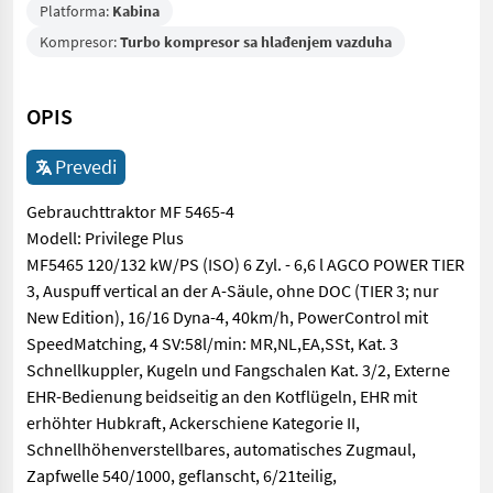
Platforma:
Kabina
Kompresor:
Turbo kompresor sa hlađenjem vazduha
OPIS
Prevedi
Gebrauchttraktor MF 5465-4
Modell: Privilege Plus
MF5465 120/132 kW/PS (ISO) 6 Zyl. - 6,6 l AGCO POWER TIER
3, Auspuff vertical an der A-Säule, ohne DOC (TIER 3; nur
New Edition), 16/16 Dyna-4, 40km/h, PowerControl mit
SpeedMatching, 4 SV:58l/min: MR,NL,EA,SSt, Kat. 3
Schnellkuppler, Kugeln und Fangschalen Kat. 3/2, Externe
EHR-Bedienung beidseitig an den Kotflügeln, EHR mit
erhöhter Hubkraft, Ackerschiene Kategorie II,
Schnellhöhenverstellbares, automatisches Zugmaul,
Zapfwelle 540/1000, geflanscht, 6/21teilig,