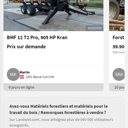
Annonce
BMF 12 T2 Pro, 905 HP Kran
Prix sur demande
39.900
TVA non ap
Martin
M
2851 Basse-Autriche
8 jours en ligne
10 jours
Avez-vous Matériels forestiers et matériels pour le
travail du bois / Remorques forestières à vendre ?
Sur Landwirt.com, vous atteignez plus de 545 000 utilisateurs
enregistrés.