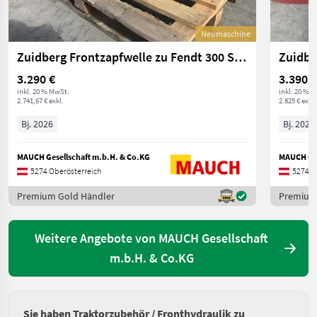
Neumaschine
Zuidberg Frontzapfwelle zu Fendt 300 S4 + Gen4
3.290 €
3.390 €
inkl. 20 % MwSt.
inkl. 20 % 
2.741,67 € exkl.
2.825 € exkl.
Bj. 2026
Bj. 2025
MAUCH Gesellschaft m.b.H. & Co.KG
MAUCH Ges
5274 Oberösterreich
5274 O
Premium Gold Händler
Premium
Weitere Angebote von MAUCH Gesellschaft
m.b.H. & Co.KG
Sie haben Traktorzubehör / Fronthydraulik zu