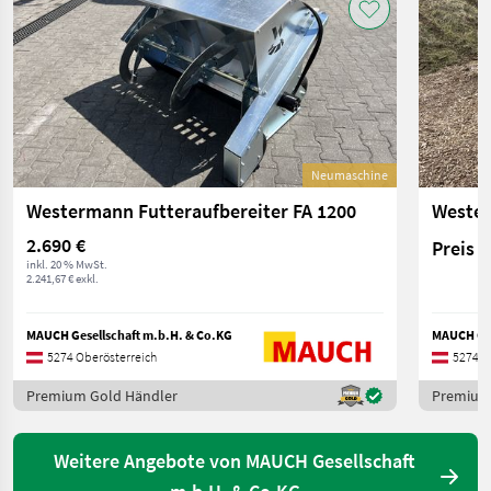
Neumaschine
Westermann Futteraufbereiter FA 1200
2.690 €
Preis 
inkl. 20 % MwSt.
2.241,67 € exkl.
MAUCH Gesellschaft m.b.H. & Co.KG
MAUCH Ges
5274 Oberösterreich
5274 O
Premium Gold Händler
Premium
Weitere Angebote von MAUCH Gesellschaft