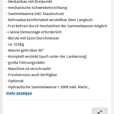
- Heckanbau mit Dreipunkt
- mechanische Schwenkeinrichtung
- Sammelwanne inkl. Staubschutz
- Kehrwalze komfortabel verstellbar über Langloch
- Frei Kehren durch Hochziehen der Sammelwanne möglich
-> keine Demontage erforderlich
- Bürste mit 52cm Durchmesser
- ca. 315kg
- Wanne geht über 90°
- Komplett verzinkt (auch unter der Lackierung)
- große Führungsräder
- Maschine ist verschraubt
- Frontversion auch Verfügbar
- Optional:
- Hydraulische Sammelwanne + 300€ exkl. MwSt.,
Westermann Kehrmaschine Optimal mit - 2300mm Arbeitsbreite - 
mehr anzeigen