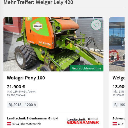
Mehr Treffer: Welger Lely 420
Gebrauchtmaschine
Wolagri Pony 100
Welger
21.900 €
13.900
inkl. 13% MwSt./Verm.
inkl. 13% M
19.380,53 € exkl.
12.300,88 € 
Bj. 2013
1200 h
Bj. 1997
Landtechnik Eidenhammer GmbH
5274 Oberösterreich
4851 O