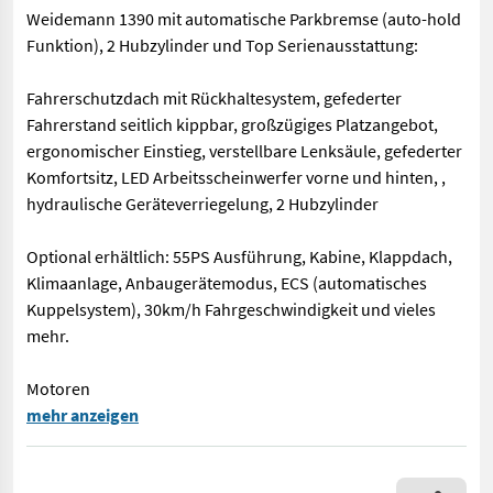
Weidemann 1390 mit automatische Parkbremse (auto-hold
Funktion), 2 Hubzylinder und Top Serienausstattung:
Fahrerschutzdach mit Rückhaltesystem, gefederter
Fahrerstand seitlich kippbar, großzügiges Platzangebot,
ergonomischer Einstieg, verstellbare Lenksäule, gefederter
Komfortsitz, LED Arbeitsscheinwerfer vorne und hinten, ,
hydraulische Geräteverriegelung, 2 Hubzylinder
Optional erhältlich: 55PS Ausführung, Kabine, Klappdach,
Klimaanlage, Anbaugerätemodus, ECS (automatisches
Kuppelsystem), 30km/h Fahrgeschwindigkeit und vieles
mehr.
Motoren
Weidemann 1390 mit automatische Parkbremse (auto-hold Funktio
mehr anzeigen