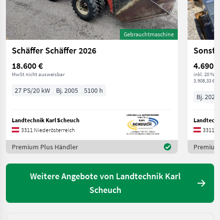
Gebrauchtmaschine
Schäffer Schäffer 2026
Sonsti
18.600 €
4.690 €
MwSt nicht ausweisbar
inkl. 20 % 
3.908,33 € ex
27 PS/20 kW
Bj. 2005
5100 h
Bj. 2026
Landtechnik Karl Scheuch
Landtechn
3311 Niederösterreich
3311 N
Premium Plus Händler
Premium 
Weitere Angebote von Landtechnik Karl
Scheuch