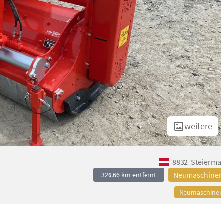
weitere
8832
Steierma
Neumaschine
326.66 km entfernt
Neumaschine