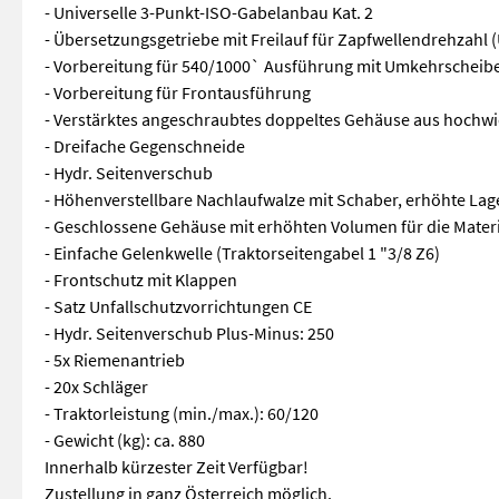
- Universelle 3-Punkt-ISO-Gabelanbau Kat. 2
- Übersetzungsgetriebe mit Freilauf für Zapfwellendrehzahl 
- Vorbereitung für 540/1000` Ausführung mit Umkehrscheib
- Vorbereitung für Frontausführung
- Verstärktes angeschraubtes doppeltes Gehäuse aus hochw
- Dreifache Gegenschneide
- Hydr. Seitenverschub
- Höhenverstellbare Nachlaufwalze mit Schaber, erhöhte Lag
- Geschlossene Gehäuse mit erhöhten Volumen für die Mater
- Einfache Gelenkwelle (Traktorseitengabel 1 "3/8 Z6)
- Frontschutz mit Klappen
- Satz Unfallschutzvorrichtungen CE
- Hydr. Seitenverschub Plus-Minus: 250
- 5x Riemenantrieb
- 20x Schläger
- Traktorleistung (min./max.): 60/120
- Gewicht (kg): ca. 880
Innerhalb kürzester Zeit Verfügbar!
Zustellung in ganz Österreich möglich.