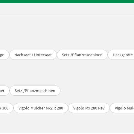
gge
Nachsaat / Untersaat
Setz-/Pflanzmaschinen
Hackgeräte 
uer
Setz-/Pflanzmaschinen
R 300
Vigolo Mulcher Mx2 R 280
Vigolo Mx 280 Rev
Vigolo Mul