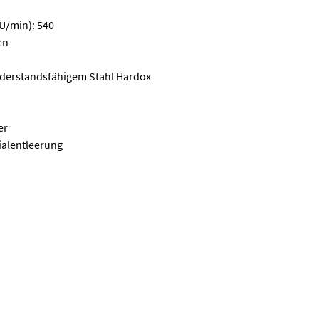
(U/min): 540
en
iderstandsfähigem Stahl Hardox
er
ialentleerung