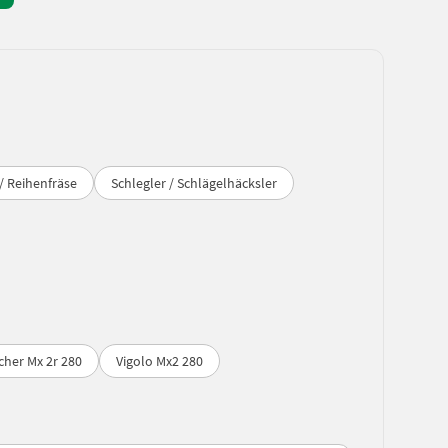
/ Reihenfräse
Schlegler / Schlägelhäcksler
cher Mx 2r 280
Vigolo Mx2 280