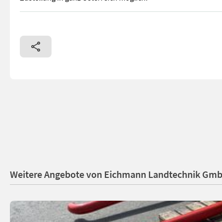
Sofort Verfügbar! Vigolo MX2 220 Mulcher. Ausstattung & Deta
Weitere Angebote von Eichmann Landtechnik Gm