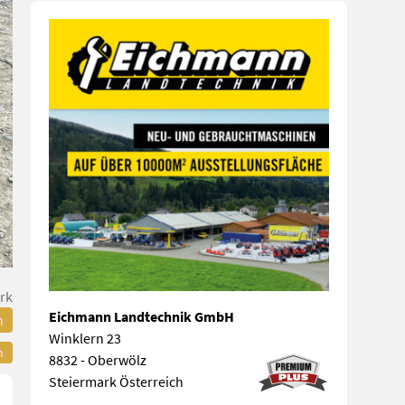
rk
Eichmann Landtechnik GmbH
n
Winklern 23
n
8832 - Oberwölz
Steiermark Österreich