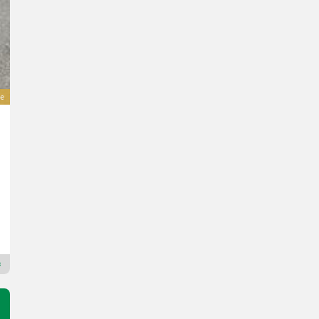
e
New Holland T5.90
Preis auf Anfrage
90 PS/66 kW
Bj. 2026
10 h
Eichmann Landtechnik GmbH
8832 Steiermark
Premium Plus Händler