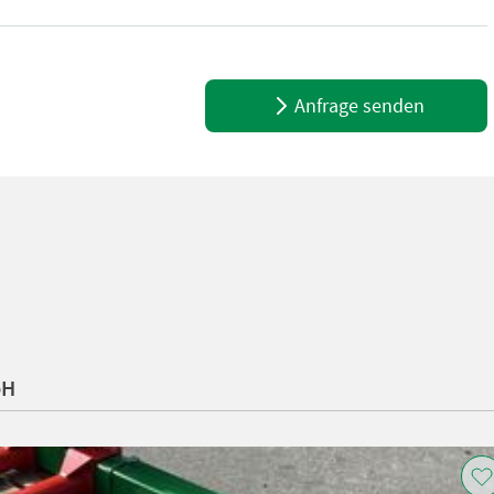
ils: - Arbeitsbreite (cm): 220 - Universelle 3-Punkt-ISO-Gabelanb
Anfrage senden
bH