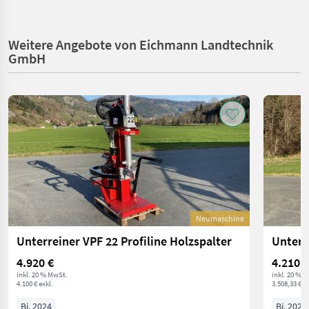
Weitere Angebote von Eichmann Landtechnik
GmbH
Neumaschine
Unterreiner VPF 22 Profiline Holzspalter
Unterr
4.920 €
4.210 €
inkl. 20 % MwSt.
inkl. 20 % 
4.100 € exkl.
3.508,33 € ex
Bj. 2024
Bj. 2024